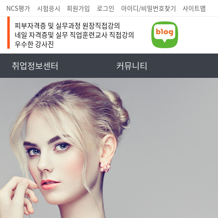
NCS평가
시험응시
회원가입
로그인
아이디/비밀번호찾기
사이트맵
피부자격증 및 실무과정 원장직접강의
네일 자격증및 실무 직업훈련교사 직접강의
우수한 강사진
취업정보센터
커뮤니티