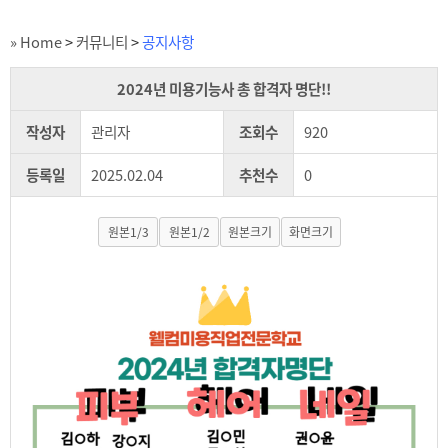
» Home
>
커뮤니티
>
공지사항
2024년 미용기능사 총 합격자 명단!!
작성자
관리자
조회수
920
등록일
2025.02.04
추천수
0
원본1/3
원본1/2
원본크기
화면크기