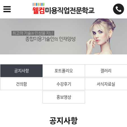
공지사항
포트폴리오
갤러리
건의함
수강후기
서식자료실
홍보영상
공지사항