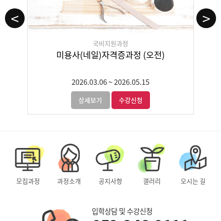
<
>
국비지원과정
드릴,네일아트 실무과정(실기) (오후)
2026.03.09
~
2026.04.17
상세보기
수강신청
모집과정
과정소개
공지사항
갤러리
오시는 길
입학상담 및 수강신청