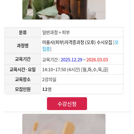
분류
일반과정 > 피부
미용사(피부)자격증과정 (오후) 수시모집
[
모
과정명
집중
]
교육기간
교육기간 :
2025.12.29
~
2026.03.03
교육시간·요일
14:10~17:50 (4시간) [월,화,수,목,금]
교육장소
2강의실
모집인원
12
명
수강신청