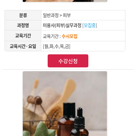
분류
일반과정 > 피부
과정명
미용사(피부)실무과정
[
모집중
]
교육기간
교육기간 :
수시모집
교육시간·요일
[월,화,수,목,금]
수강신청