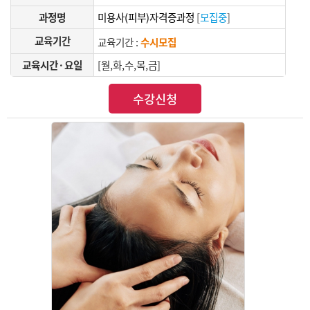
과정명
미용사(피부)자격증과정
[
모집중
]
교육기간
교육기간 :
수시모집
교육시간·요일
[월,화,수,목,금]
수강신청