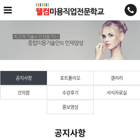
공지사항
포트폴리오
갤러리
건의함
수강후기
서식자료실
홍보영상
공지사항