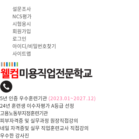
설문조사
NCS평가
시험응시
회원가입
로그인
아이디/비밀번호찾기
사이트맵
5년 인증 우수훈련기관
(2023.01~2027.12)
24년 훈련생 이수자평가 A등급 선정
고용노동부지정훈련기관
피부자격증 및 실무과정 원장직접강의
네일 자격증및 실무 직업훈련교사 직접강의
우수한 강사진